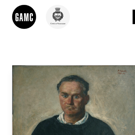
INFO
CONTATTI
DIDATTICA
SHOP
LE COLLEZIONI
GLI AUTORI
LORENZO VIANI
MOSTRE
EVENTI
PALAZZO DELLE MUSE