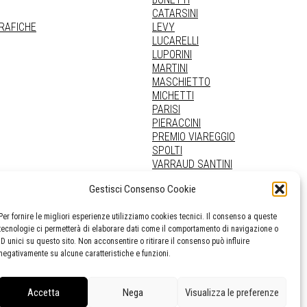
CATARSINI
GRAFICHE
LEVY
LUCARELLI
LUPORINI
MARTINI
MASCHIETTO
MICHETTI
PARISI
PIERACCINI
PREMIO VIAREGGIO
SPOLTI
VARRAUD SANTINI
PROVENIENZE VARIE
Gestisci Consenso Cookie
Per fornire le migliori esperienze utilizziamo cookies tecnici. Il consenso a queste
tecnologie ci permetterà di elaborare dati come il comportamento di navigazione o
ID unici su questo sito. Non acconsentire o ritirare il consenso può influire
negativamente su alcune caratteristiche e funzioni.
Accetta
Nega
Visualizza le preferenze