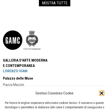
MOSTRA TUTTE
GALLERIA D'ARTE MODERNA
E CONTEMPORANEA
LORENZO VIANI
Palazzo delle Muse
Piazza Mazzini
55049 - Viareggio
Gestisci Consenso Cookie
Tel:
+39 0584 581118
Cell:
+39 338 5714978
(orario apertura Galleria)
Tel:
+39 0584 944580
(orario 09.00/13.00)
Per fornire le migliori esperienze utilizziamo cookies tecnici. Il consenso a queste
Email:
gamc@comune.viareggio.lu.it
tecnologie ci permetterà di elaborare dati come il comportamento di navigazione o