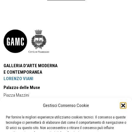
GALLERIA D'ARTE MODERNA
E CONTEMPORANEA
LORENZO VIANI
Palazzo delle Muse
Piazza Mazzini
55049 - Viareggio
Gestisci Consenso Cookie
Tel:
+39 0584 581118
Cell:
+39 338 5714978
(orario apertura Galleria)
Tel:
+39 0584 944580
(orario 09.00/13.00)
Per fornire le migliori esperienze utilizziamo cookies tecnici. Il consenso a queste
Email:
gamc@comune.viareggio.lu.it
tecnologie ci permetterà di elaborare dati come il comportamento di navigazione o
ID unici su questo sito. Non acconsentire o ritirare il consenso può influire