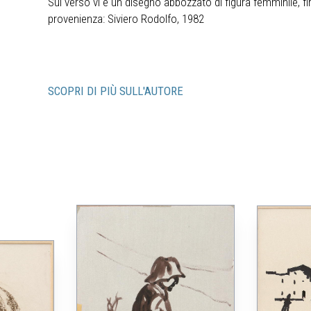
Sul verso vi è un disegno abbozzato di figura femminile, fi
provenienza: Siviero Rodolfo, 1982
SCOPRI DI PIÙ SULL'AUTORE