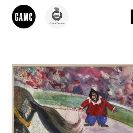
INFO
CONTATTI
DIDATTICA
SHOP
LE COLLEZIONI
GLI AUTORI
LORENZO VIANI
MOSTRE
EVENTI
PALAZZO DELLE MUSE