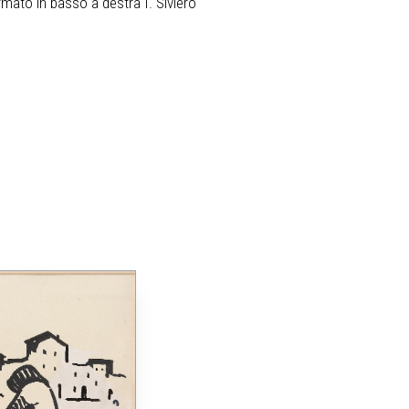
rmato in basso a destra I. Siviero