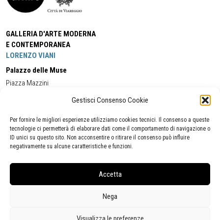
GALLERIA D'ARTE MODERNA
E CONTEMPORANEA
LORENZO VIANI
Palazzo delle Muse
Piazza Mazzini
55049 - Viareggio
Gestisci Consenso Cookie
Tel:
+39 0584 581118
Cell:
+39 338 5714978
(orario apertura Galleria)
Tel:
+39 0584 944580
(orario 09.00/13.00)
Per fornire le migliori esperienze utilizziamo cookies tecnici. Il consenso a queste
Email:
gamc@comune.viareggio.lu.it
tecnologie ci permetterà di elaborare dati come il comportamento di navigazione o
ID unici su questo sito. Non acconsentire o ritirare il consenso può influire
negativamente su alcune caratteristiche e funzioni.
Dichiarazione di accessibilità
Segnalazione di inaccessibilità
Accetta
Politica della privacy
Statistiche
Nega
Visualizza le preferenze