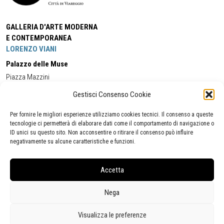
GALLERIA D'ARTE MODERNA
E CONTEMPORANEA
LORENZO VIANI
Palazzo delle Muse
Piazza Mazzini
55049 - Viareggio
Gestisci Consenso Cookie
Tel:
+39 0584 581118
Cell:
+39 338 5714978
(orario apertura Galleria)
Tel:
+39 0584 944580
(orario 09.00/13.00)
Per fornire le migliori esperienze utilizziamo cookies tecnici. Il consenso a queste
Email:
gamc@comune.viareggio.lu.it
tecnologie ci permetterà di elaborare dati come il comportamento di navigazione o
ID unici su questo sito. Non acconsentire o ritirare il consenso può influire
negativamente su alcune caratteristiche e funzioni.
Dichiarazione di accessibilità
Segnalazione di inaccessibilità
Accetta
Politica della privacy
Statistiche
Nega
Visualizza le preferenze