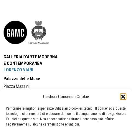
GALLERIA D'ARTE MODERNA
E CONTEMPORANEA
LORENZO VIANI
Palazzo delle Muse
Piazza Mazzini
55049 - Viareggio
Gestisci Consenso Cookie
Tel:
+39 0584 581118
Cell:
+39 338 5714978
(orario apertura Galleria)
Tel:
+39 0584 944580
(orario 09.00/13.00)
Per fornire le migliori esperienze utilizziamo cookies tecnici. Il consenso a queste
Email:
gamc@comune.viareggio.lu.it
tecnologie ci permetterà di elaborare dati come il comportamento di navigazione o
ID unici su questo sito. Non acconsentire o ritirare il consenso può influire
negativamente su alcune caratteristiche e funzioni.
Dichiarazione di accessibilità