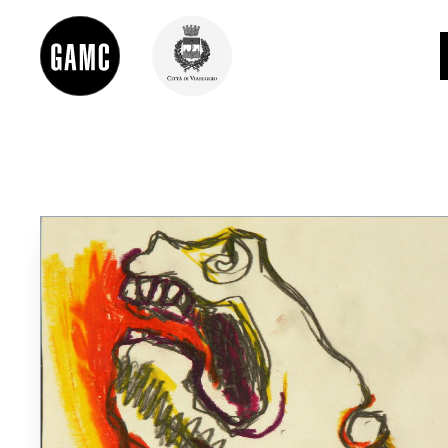
INFO
CONTATTI
DIDATTICA
SHOP
LE COLLEZIONI
GLI AUTORI
LORENZO VIANI
MOSTRE
EVENTI
PALAZZO DELLE MUSE