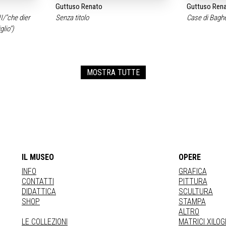
Guttuso Renato
Guttuso Ren
II/"che dier
Senza titolo
Case di Bagh
glio")
MOSTRA TUTTE
IL MUSEO
OPERE
INFO
GRAFICA
CONTATTI
PITTURA
DIDATTICA
SCULTURA
SHOP
STAMPA
ALTRO
LE COLLEZIONI
MATRICI XILO