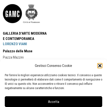
GALLERIA D'ARTE MODERNA
E CONTEMPORANEA
LORENZO VIANI
Palazzo delle Muse
Piazza Mazzini
55049 - Viareggio
Gestisci Consenso Cookie
Tel:
+39 0584 581118
Cell:
+39 338 5714978
(orario apertura Galleria)
Tel:
+39 0584 944580
(orario 09.00/13.00)
Per fornire le migliori esperienze utilizziamo cookies tecnici. Il consenso a queste
Email:
gamc@comune.viareggio.lu.it
tecnologie ci permetterà di elaborare dati come il comportamento di navigazione o
ID unici su questo sito. Non acconsentire o ritirare il consenso può influire
negativamente su alcune caratteristiche e funzioni.
Dichiarazione di accessibilità
Segnalazione di inaccessibilità
Accetta
Politica della privacy