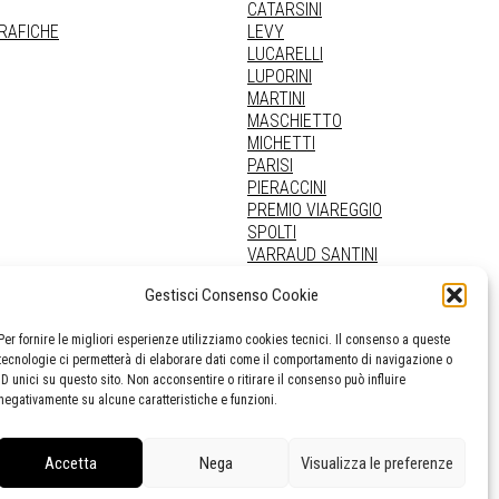
CATARSINI
GRAFICHE
LEVY
LUCARELLI
LUPORINI
MARTINI
MASCHIETTO
MICHETTI
PARISI
PIERACCINI
PREMIO VIAREGGIO
SPOLTI
VARRAUD SANTINI
PROVENIENZE VARIE
Gestisci Consenso Cookie
Per fornire le migliori esperienze utilizziamo cookies tecnici. Il consenso a queste
tecnologie ci permetterà di elaborare dati come il comportamento di navigazione o
ID unici su questo sito. Non acconsentire o ritirare il consenso può influire
negativamente su alcune caratteristiche e funzioni.
Accetta
Nega
Visualizza le preferenze