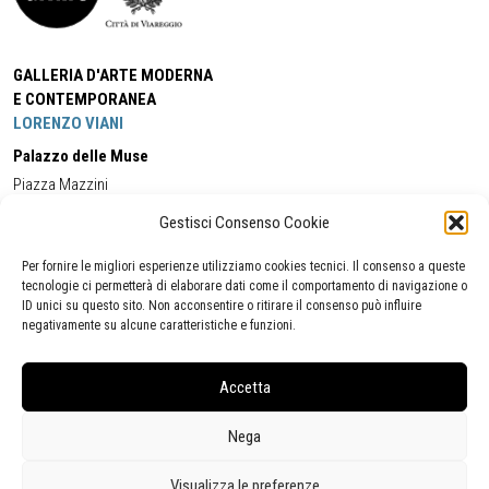
GALLERIA D'ARTE MODERNA
E CONTEMPORANEA
LORENZO VIANI
Palazzo delle Muse
Piazza Mazzini
55049 - Viareggio
Gestisci Consenso Cookie
Tel:
+39 0584 581118
Cell:
+39 338 5714978
(orario apertura Galleria)
Tel:
+39 0584 944580
(orario 09.00/13.00)
Per fornire le migliori esperienze utilizziamo cookies tecnici. Il consenso a queste
Email:
gamc@comune.viareggio.lu.it
tecnologie ci permetterà di elaborare dati come il comportamento di navigazione o
ID unici su questo sito. Non acconsentire o ritirare il consenso può influire
negativamente su alcune caratteristiche e funzioni.
Dichiarazione di accessibilità
Segnalazione di inaccessibilità
Accetta
Politica della privacy
Statistiche
Nega
Visualizza le preferenze