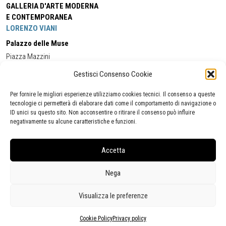
GALLERIA D'ARTE MODERNA
E CONTEMPORANEA
LORENZO VIANI
Palazzo delle Muse
Piazza Mazzini
55049 - Viareggio
Gestisci Consenso Cookie
Tel:
+39 0584 581118
Cell:
+39 338 5714978
(orario apertura Galleria)
Tel:
+39 0584 944580
(orario 09.00/13.00)
Per fornire le migliori esperienze utilizziamo cookies tecnici. Il consenso a queste
Email:
gamc@comune.viareggio.lu.it
tecnologie ci permetterà di elaborare dati come il comportamento di navigazione o
ID unici su questo sito. Non acconsentire o ritirare il consenso può influire
negativamente su alcune caratteristiche e funzioni.
Dichiarazione di accessibilità
Segnalazione di inaccessibilità
Accetta
Politica della privacy
Statistiche
Nega
Visualizza le preferenze
Cookie Policy
Privacy policy