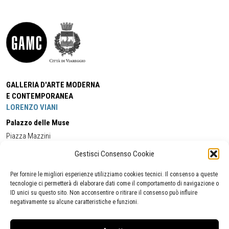
GALLERIA D'ARTE MODERNA
E CONTEMPORANEA
LORENZO VIANI
Palazzo delle Muse
Piazza Mazzini
55049 - Viareggio
Gestisci Consenso Cookie
Tel:
+39 0584 581118
Cell:
+39 338 5714978
(orario apertura Galleria)
Tel:
+39 0584 944580
(orario 09.00/13.00)
Per fornire le migliori esperienze utilizziamo cookies tecnici. Il consenso a queste
Email:
gamc@comune.viareggio.lu.it
tecnologie ci permetterà di elaborare dati come il comportamento di navigazione o
ID unici su questo sito. Non acconsentire o ritirare il consenso può influire
negativamente su alcune caratteristiche e funzioni.
Dichiarazione di accessibilità
Segnalazione di inaccessibilità