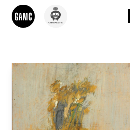
INFO
CONTATTI
DIDATTICA
SHOP
LE COLLEZIONI
GLI AUTORI
LORENZO VIANI
MOSTRE
EVENTI
PALAZZO DELLE MUSE