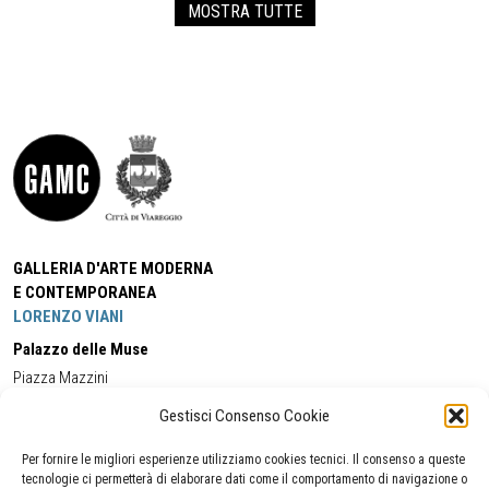
MOSTRA TUTTE
GALLERIA D'ARTE MODERNA
E CONTEMPORANEA
LORENZO VIANI
Palazzo delle Muse
Piazza Mazzini
55049 - Viareggio
Gestisci Consenso Cookie
Tel:
+39 0584 581118
Cell:
+39 338 5714978
(orario apertura Galleria)
Tel:
+39 0584 944580
(orario 09.00/13.00)
Per fornire le migliori esperienze utilizziamo cookies tecnici. Il consenso a queste
Email:
gamc@comune.viareggio.lu.it
tecnologie ci permetterà di elaborare dati come il comportamento di navigazione o