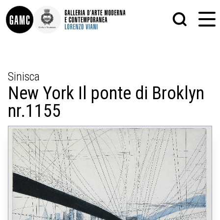
INFO
GRAFICA
Sinisca
CONTATTI
PITTURA
New York Il ponte di Broklyn
DIDATTICA
SCULTURA
SHOP
STAMPA
nr.1155
ALTRO
LE COLLEZIONI
MATRICI XILOGRAFICHE
GLI AUTORI
FOTOGRAFIA
LORENZO VIANI
MOSTRE
EVENTI
PALAZZO DELLE MUSE