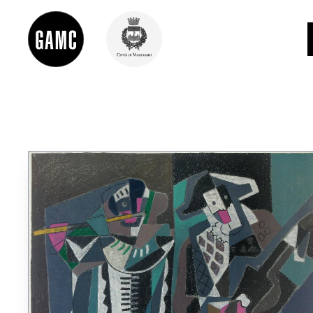
INFO
CONTATTI
DIDATTICA
SHOP
LE COLLEZIONI
GLI AUTORI
LORENZO VIANI
MOSTRE
EVENTI
PALAZZO DELLE MUSE