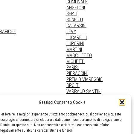
COMUNALE
ANGELONI
BERTI
BONETTI
CATARSINI
GRAFICHE
LEVY
LUCARELLI
LUPORINI
MARTINI
MASCHIETTO
MICHETTI
PARISI
PIERACCINI
PREMIO VIAREGGIO
SPOLTI
VARRAUD SANTINI
PROVENIENZE VARIE
Gestisci Consenso Cookie
Per fornire le migliori esperienze utilizziamo cookies tecnici. Il consenso a queste
tecnologie ci permetterà di elaborare dati come il comportamento di navigazione o
ID unici su questo sito. Non acconsentire o ritirare il consenso può influire
negativamente su alcune caratteristiche e funzioni.