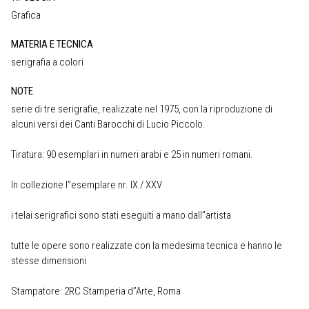
Grafica
MATERIA E TECNICA
serigrafia a colori
NOTE
serie di tre serigrafie, realizzate nel 1975, con la riproduzione di
alcuni versi dei Canti Barocchi di Lucio Piccolo.
Tiratura: 90 esemplari in numeri arabi e 25 in numeri romani.
In collezione l”esemplare nr. IX / XXV
i telai serigrafici sono stati eseguiti a mano dall”artista
tutte le opere sono realizzate con la medesima tecnica e hanno le
stesse dimensioni
Stampatore: 2RC Stamperia d”Arte, Roma