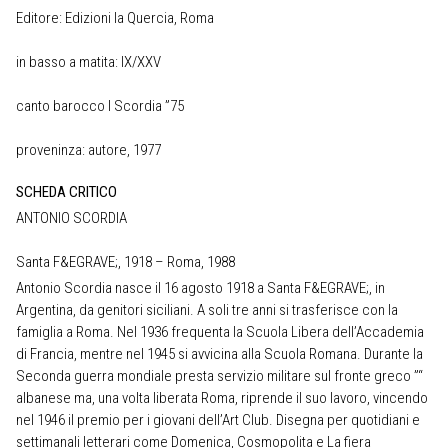
Editore: Edizioni la Quercia, Roma
in basso a matita: IX/XXV
canto barocco I Scordia ”75
proveninza: autore, 1977
SCHEDA CRITICO
ANTONIO SCORDIA
Santa F&EGRAVE;, 1918 – Roma, 1988
Antonio Scordia nasce il 16 agosto 1918 a Santa F&EGRAVE;, in
Argentina, da genitori siciliani. A soli tre anni si trasferisce con la
famiglia a Roma. Nel 1936 frequenta la Scuola Libera dell’Accademia
di Francia, mentre nel 1945 si avvicina alla Scuola Romana. Durante la
Seconda guerra mondiale presta servizio militare sul fronte greco ”“
albanese ma, una volta liberata Roma, riprende il suo lavoro, vincendo
nel 1946 il premio per i giovani dell’Art Club. Disegna per quotidiani e
settimanali letterari come Domenica, Cosmopolita e La fiera