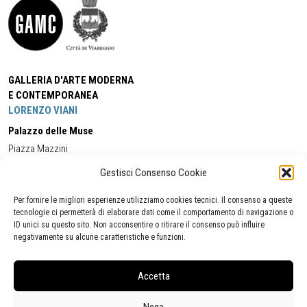
GALLERIA D'ARTE MODERNA
E CONTEMPORANEA
LORENZO VIANI
Palazzo delle Muse
Piazza Mazzini
55049 - Viareggio
Gestisci Consenso Cookie
Tel:
+39 0584 581118
Cell:
+39 338 5714978
(orario apertura Galleria)
Tel:
+39 0584 944580
(orario 09.00/13.00)
Per fornire le migliori esperienze utilizziamo cookies tecnici. Il consenso a queste
Email:
gamc@comune.viareggio.lu.it
tecnologie ci permetterà di elaborare dati come il comportamento di navigazione o
ID unici su questo sito. Non acconsentire o ritirare il consenso può influire
negativamente su alcune caratteristiche e funzioni.
Dichiarazione di accessibilità
Segnalazione di inaccessibilità
Accetta
Politica della privacy
Statistiche
Nega