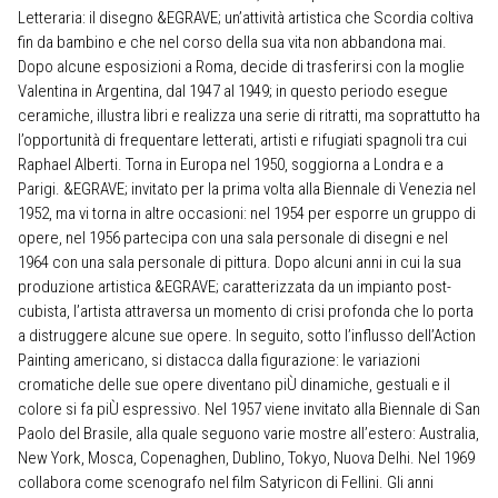
Letteraria: il disegno &EGRAVE; un’attività artistica che Scordia coltiva
fin da bambino e che nel corso della sua vita non abbandona mai.
Dopo alcune esposizioni a Roma, decide di trasferirsi con la moglie
Valentina in Argentina, dal 1947 al 1949; in questo periodo esegue
ceramiche, illustra libri e realizza una serie di ritratti, ma soprattutto ha
l’opportunità di frequentare letterati, artisti e rifugiati spagnoli tra cui
Raphael Alberti. Torna in Europa nel 1950, soggiorna a Londra e a
Parigi. &EGRAVE; invitato per la prima volta alla Biennale di Venezia nel
1952, ma vi torna in altre occasioni: nel 1954 per esporre un gruppo di
opere, nel 1956 partecipa con una sala personale di disegni e nel
1964 con una sala personale di pittura. Dopo alcuni anni in cui la sua
produzione artistica &EGRAVE; caratterizzata da un impianto post-
cubista, l’artista attraversa un momento di crisi profonda che lo porta
a distruggere alcune sue opere. In seguito, sotto l’influsso dell’Action
Painting americano, si distacca dalla figurazione: le variazioni
cromatiche delle sue opere diventano piÙ dinamiche, gestuali e il
colore si fa piÙ espressivo. Nel 1957 viene invitato alla Biennale di San
Paolo del Brasile, alla quale seguono varie mostre all’estero: Australia,
New York, Mosca, Copenaghen, Dublino, Tokyo, Nuova Delhi. Nel 1969
collabora come scenografo nel film Satyricon di Fellini. Gli anni