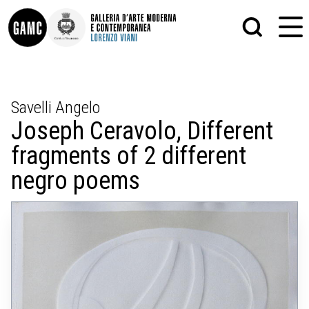
INFO
GRAFICA
Savelli Angelo
CONTATTI
PITTURA
Joseph Ceravolo, Different
DIDATTICA
SCULTURA
SHOP
STAMPA
fragments of 2 different
ALTRO
LE COLLEZIONI
MATRICI XILOGRAFICHE
negro poems
GLI AUTORI
FOTOGRAFIA
LORENZO VIANI
MOSTRE
EVENTI
PALAZZO DELLE MUSE