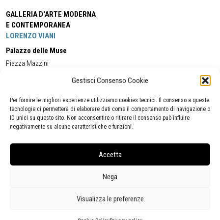
GALLERIA D'ARTE MODERNA
E CONTEMPORANEA
LORENZO VIANI
Palazzo delle Muse
Piazza Mazzini
55049 - Viareggio
Gestisci Consenso Cookie
Tel:
+39 0584 581118
Cell:
+39 338 5714978
(orario apertura Galleria)
Tel:
+39 0584 944580
(orario 09.00/13.00)
Per fornire le migliori esperienze utilizziamo cookies tecnici. Il consenso a queste
Email:
gamc@comune.viareggio.lu.it
tecnologie ci permetterà di elaborare dati come il comportamento di navigazione o
ID unici su questo sito. Non acconsentire o ritirare il consenso può influire
negativamente su alcune caratteristiche e funzioni.
Dichiarazione di accessibilità
Segnalazione di inaccessibilità
Accetta
Politica della privacy
Statistiche
Nega
Visualizza le preferenze