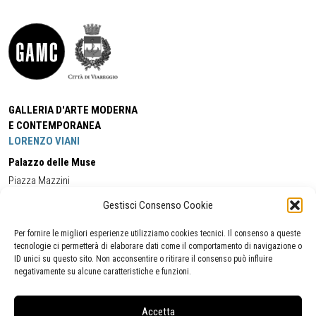
GALLERIA D'ARTE MODERNA
E CONTEMPORANEA
LORENZO VIANI
Palazzo delle Muse
Piazza Mazzini
55049 - Viareggio
Gestisci Consenso Cookie
Tel:
+39 0584 581118
Cell:
+39 338 5714978
(orario apertura Galleria)
Tel:
+39 0584 944580
(orario 09.00/13.00)
Per fornire le migliori esperienze utilizziamo cookies tecnici. Il consenso a queste
Email:
gamc@comune.viareggio.lu.it
tecnologie ci permetterà di elaborare dati come il comportamento di navigazione o
ID unici su questo sito. Non acconsentire o ritirare il consenso può influire
negativamente su alcune caratteristiche e funzioni.
Dichiarazione di accessibilità
Segnalazione di inaccessibilità
Accetta