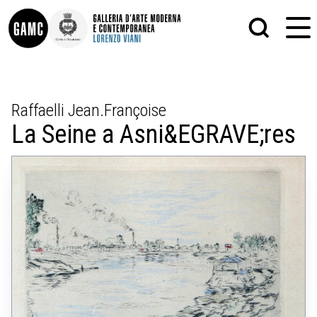
INFO
GRAFICA
Raffaelli Jean.Françoise
CONTATTI
PITTURA
La Seine a Asni&EGRAVE;res
DIDATTICA
SCULTURA
SHOP
STAMPA
ALTRO
LE COLLEZIONI
MATRICI XILOGRAFICHE
GLI AUTORI
FOTOGRAFIA
LORENZO VIANI
MOSTRE
EVENTI
PALAZZO DELLE MUSE