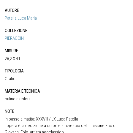
AUTORE
Patella Luca Maria
COLLEZIONE
PIERACCINI
MISURE
28,2 X 41
TIPOLOGIA
Grafica
MATERIA E TECNICA
bulino a colori
NOTE
in basso a matita: XXXVIII / LX Luca Patella
l‘opera è la riedizione a colori e a rovescio dell‘incisione Eco di
Giovanni Folo, artista neoclassico