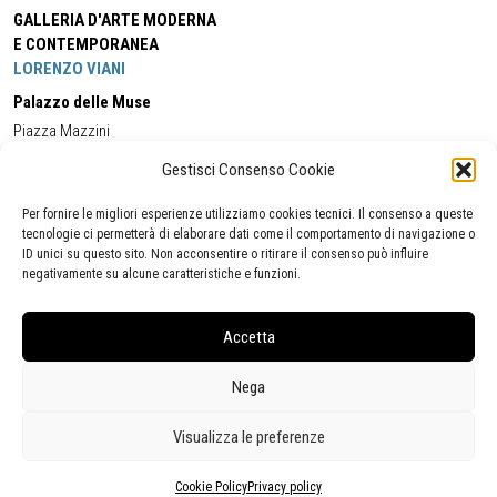
GALLERIA D'ARTE MODERNA
E CONTEMPORANEA
LORENZO VIANI
Palazzo delle Muse
Piazza Mazzini
55049 - Viareggio
Gestisci Consenso Cookie
Tel:
+39 0584 581118
Cell:
+39 338 5714978
(orario apertura Galleria)
Tel:
+39 0584 944580
(orario 09.00/13.00)
Per fornire le migliori esperienze utilizziamo cookies tecnici. Il consenso a queste
Email:
gamc@comune.viareggio.lu.it
tecnologie ci permetterà di elaborare dati come il comportamento di navigazione o
ID unici su questo sito. Non acconsentire o ritirare il consenso può influire
negativamente su alcune caratteristiche e funzioni.
Dichiarazione di accessibilità
Segnalazione di inaccessibilità
Accetta
Politica della privacy
Statistiche
Nega
Visualizza le preferenze
Cookie Policy
Privacy policy