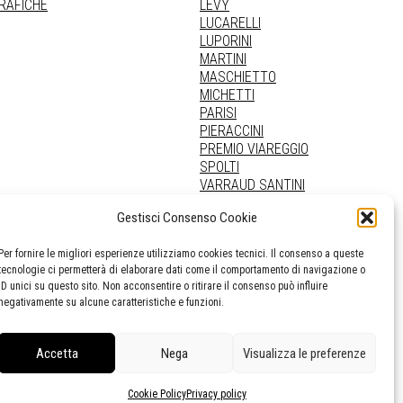
GRAFICHE
LEVY
LUCARELLI
LUPORINI
MARTINI
MASCHIETTO
MICHETTI
PARISI
PIERACCINI
PREMIO VIAREGGIO
SPOLTI
VARRAUD SANTINI
PROVENIENZE VARIE
Gestisci Consenso Cookie
Per fornire le migliori esperienze utilizziamo cookies tecnici. Il consenso a queste
tecnologie ci permetterà di elaborare dati come il comportamento di navigazione o
ID unici su questo sito. Non acconsentire o ritirare il consenso può influire
negativamente su alcune caratteristiche e funzioni.
Accetta
Nega
Visualizza le preferenze
Cookie Policy
Privacy policy