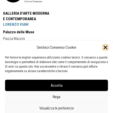
GALLERIA D'ARTE MODERNA
E CONTEMPORANEA
LORENZO VIANI
Palazzo delle Muse
Piazza Mazzini
55049 - Viareggio
Gestisci Consenso Cookie
Tel:
+39 0584 581118
Cell:
+39 338 5714978
(orario apertura Galleria)
Tel:
+39 0584 944580
(orario 09.00/13.00)
Per fornire le migliori esperienze utilizziamo cookies tecnici. Il consenso a queste
Email:
gamc@comune.viareggio.lu.it
tecnologie ci permetterà di elaborare dati come il comportamento di navigazione o
ID unici su questo sito. Non acconsentire o ritirare il consenso può influire
negativamente su alcune caratteristiche e funzioni.
Dichiarazione di accessibilità
Segnalazione di inaccessibilità
Accetta
Politica della privacy
Statistiche
Nega
Visualizza le preferenze