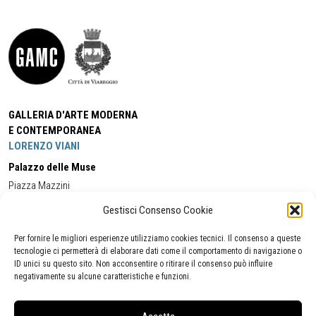
GALLERIA D'ARTE MODERNA
E CONTEMPORANEA
LORENZO VIANI
Palazzo delle Muse
Piazza Mazzini
55049 - Viareggio
Gestisci Consenso Cookie
Tel:
+39 0584 581118
Cell:
+39 338 5714978
(orario apertura Galleria)
Tel:
+39 0584 944580
(orario 09.00/13.00)
Per fornire le migliori esperienze utilizziamo cookies tecnici. Il consenso a queste
Email:
gamc@comune.viareggio.lu.it
tecnologie ci permetterà di elaborare dati come il comportamento di navigazione o
ID unici su questo sito. Non acconsentire o ritirare il consenso può influire
negativamente su alcune caratteristiche e funzioni.
Dichiarazione di accessibilità
Segnalazione di inaccessibilità