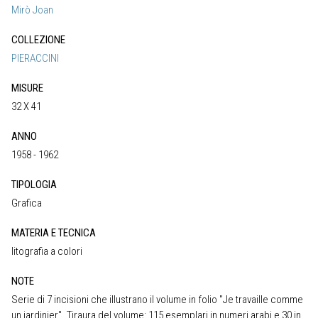
Mirò Joan
COLLEZIONE
PIERACCINI
MISURE
32 X 41
ANNO
1958 - 1962
TIPOLOGIA
Grafica
MATERIA E TECNICA
litografia a colori
NOTE
Serie di 7 incisioni che illustrano il volume in folio "Je travaille comme
un jardinier". Tiraura del volume: 115 esemplari in numeri arabi e 30 in