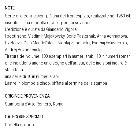
NOTE
Serie di dieci incisioni più una del frontespizio, realizzate nel 1963-64,
inserite in una raccolta di versi poetici sovietici.
L‘edizione è curata da Giancarlo Vigorelli.
I poeti sono: Vladimir Majakovsky, Boris Pasternak, Anna Achmatova,
Cvetaeva, Osip Mandel‘stam, Nicolaj Zabolockij, Evgenij Evtuscenko,
Andrej Voznesenskij
Tiratura del volume: 100 esemplari in numeri arabi, 10 in numeri romani
che includono anche un disegno dell‘artista, delle incisioni inoltre è
stata fatta
una serie di 10 in numeri arabi
Lastre in piombo e zinco, biffate al termine della stampa
ORIGINE E PROVENIENZA
Stamperia d‘Arte Romero, Roma
CATEGORIE SPECIALI
Cartella di opere