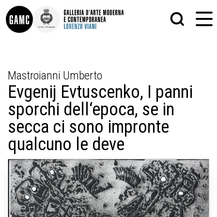
INFO
GRAFICA
Mastroianni Umberto
CONTATTI
PITTURA
Evgenij Evtuscenko, I panni
DIDATTICA
SCULTURA
SHOP
STAMPA
sporchi dell‘epoca, se in
ALTRO
LE COLLEZIONI
MATRICI XILOGRAFICHE
secca ci sono impronte
GLI AUTORI
FOTOGRAFIA
LORENZO VIANI
qualcuno le deve
MOSTRE
EVENTI
PALAZZO DELLE MUSE