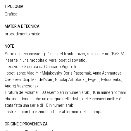
TIPOLOGIA
Grafica
MATERIA E TECNICA
procedimento misto
NOTE
Serie di dieci incisioni più una del frontespizio, realizzate nel 1963-64,
inserite in una raccolta di versi poetici sovietici.
L‘edizione è curata da Giancarlo Vigorelli.
I poeti sono: Vladimir Majakovsky, Boris Pasternak, Anna Achmatova,
Cvetaeva, Osip Mandel‘stam, Nicolaj Zabolockij, Evgenij Evtuscenko,
Andrej Voznesenskij
Tiratura del volume: 100 esemplari in numeri arabi, 10 in numeri romani
che includono anche un disegno dell‘artista, delle incisioni inoltre è
stata fatta una serie di 10 in numeri arabi
Lastre in piombo e zinco, biffate al termine della stampa
ORIGINE E PROVENIENZA