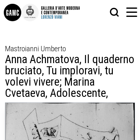
INFO
GRAFICA
Mastroianni Umberto
CONTATTI
PITTURA
Anna Achmatova, Il quaderno
DIDATTICA
SCULTURA
SHOP
STAMPA
bruciato, Tu imploravi, tu
ALTRO
LE COLLEZIONI
MATRICI XILOGRAFICHE
volevi vivere; Marina
GLI AUTORI
FOTOGRAFIA
LORENZO VIANI
Cvetaeva, Adolescente,
MOSTRE
EVENTI
PALAZZO DELLE MUSE