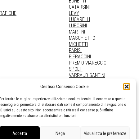
BONETTI
CATARSINI
GRAFICHE
LEVY
LUCARELLI
LUPORINI
MARTINI
MASCHIETTO
MICHETTI
PARISI
PIERACCINI
PREMIO VIAREGGIO
SPOLTI
VARRAUD SANTINI
PROVENIENZE VARIE
Gestisci Consenso Cookie
Per fornire le migliori esperienze utilizziamo cookies tecnici. Il consenso a queste
tecnologie ci permetterà di elaborare dati come il comportamento di navigazione o
ID unici su questo sito. Non acconsentire o ritirare il consenso può influire
negativamente su alcune caratteristiche e funzioni.
Accetta
Nega
Visualizza le preferenze