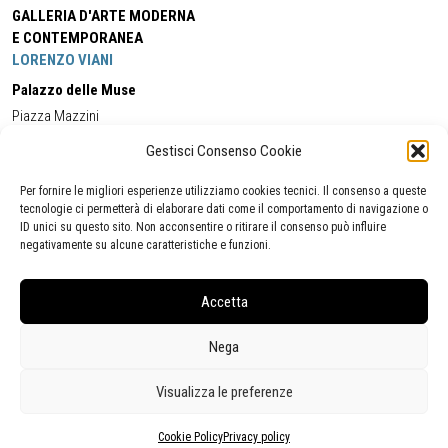
GALLERIA D'ARTE MODERNA
E CONTEMPORANEA
LORENZO VIANI
Palazzo delle Muse
Piazza Mazzini
55049 - Viareggio
Gestisci Consenso Cookie
Tel:
+39 0584 581118
Cell:
+39 338 5714978
(orario apertura Galleria)
Tel:
+39 0584 944580
(orario 09.00/13.00)
Per fornire le migliori esperienze utilizziamo cookies tecnici. Il consenso a queste
Email:
gamc@comune.viareggio.lu.it
tecnologie ci permetterà di elaborare dati come il comportamento di navigazione o
ID unici su questo sito. Non acconsentire o ritirare il consenso può influire
negativamente su alcune caratteristiche e funzioni.
Dichiarazione di accessibilità
Segnalazione di inaccessibilità
Accetta
Politica della privacy
Statistiche
Nega
Visualizza le preferenze
Cookie Policy
Privacy policy