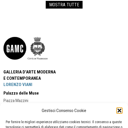
MOSTRA TUTTE
GALLERIA D'ARTE MODERNA
E CONTEMPORANEA
LORENZO VIANI
Palazzo delle Muse
Piazza Mazzini
55049 - Viareggio
Gestisci Consenso Cookie
Tel:
+39 0584 581118
Cell:
+39 338 5714978
(orario apertura Galleria)
Tel:
+39 0584 944580
(orario 09.00/13.00)
Per fornire le migliori esperienze utilizziamo cookies tecnici. Il consenso a queste
Email:
gamc@comune.viareggio.lu.it
tecnologie ci permetterà di elaborare dati come il comportamento di navigazione o