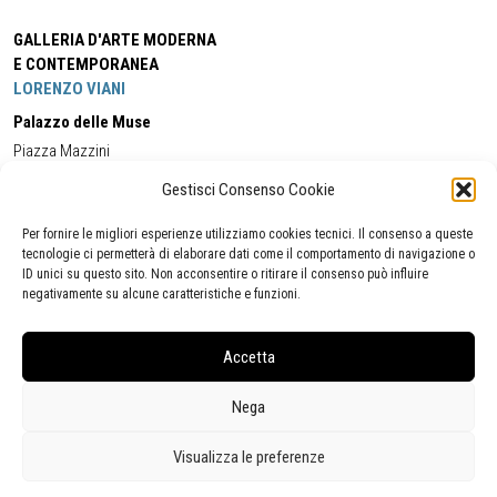
GALLERIA D'ARTE MODERNA
E CONTEMPORANEA
LORENZO VIANI
Palazzo delle Muse
Piazza Mazzini
55049 - Viareggio
Gestisci Consenso Cookie
Tel:
+39 0584 581118
Cell:
+39 338 5714978
(orario apertura Galleria)
Tel:
+39 0584 944580
(orario 09.00/13.00)
Per fornire le migliori esperienze utilizziamo cookies tecnici. Il consenso a queste
Email:
gamc@comune.viareggio.lu.it
tecnologie ci permetterà di elaborare dati come il comportamento di navigazione o
ID unici su questo sito. Non acconsentire o ritirare il consenso può influire
negativamente su alcune caratteristiche e funzioni.
Dichiarazione di accessibilità
Segnalazione di inaccessibilità
Accetta
Politica della privacy
Statistiche
Nega
Visualizza le preferenze