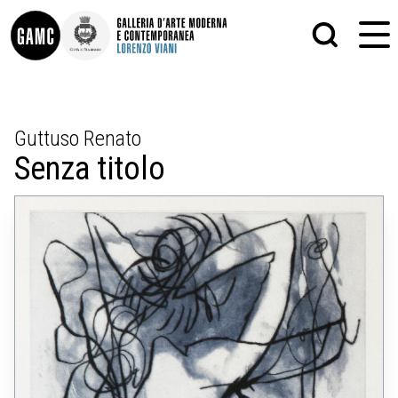
INFO
GRAFICA
Guttuso Renato
CONTATTI
PITTURA
Senza titolo
DIDATTICA
SCULTURA
SHOP
STAMPA
ALTRO
LE COLLEZIONI
MATRICI XILOGRAFICHE
GLI AUTORI
FOTOGRAFIA
LORENZO VIANI
MOSTRE
EVENTI
PALAZZO DELLE MUSE