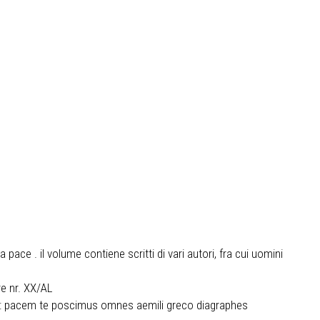
 pace . il volume contiene scritti di vari autori, fra cui uomini
re nr. XX/AL
one: pacem te poscimus omnes aemili greco diagraphes