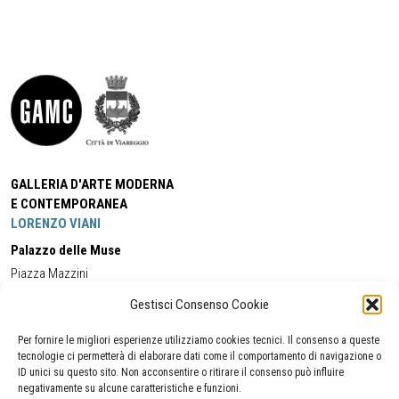
GALLERIA D'ARTE MODERNA
E CONTEMPORANEA
LORENZO VIANI
Palazzo delle Muse
Piazza Mazzini
55049 - Viareggio
Gestisci Consenso Cookie
Tel:
+39 0584 581118
Cell:
+39 338 5714978
(orario apertura Galleria)
Tel:
+39 0584 944580
(orario 09.00/13.00)
Per fornire le migliori esperienze utilizziamo cookies tecnici. Il consenso a queste
Email:
gamc@comune.viareggio.lu.it
tecnologie ci permetterà di elaborare dati come il comportamento di navigazione o
ID unici su questo sito. Non acconsentire o ritirare il consenso può influire
negativamente su alcune caratteristiche e funzioni.