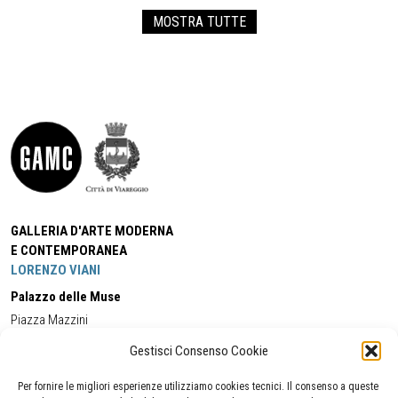
MOSTRA TUTTE
GALLERIA D'ARTE MODERNA
E CONTEMPORANEA
LORENZO VIANI
Palazzo delle Muse
Piazza Mazzini
55049 - Viareggio
Gestisci Consenso Cookie
Tel:
+39 0584 581118
Cell:
+39 338 5714978
(orario apertura Galleria)
Tel:
+39 0584 944580
(orario 09.00/13.00)
Per fornire le migliori esperienze utilizziamo cookies tecnici. Il consenso a queste