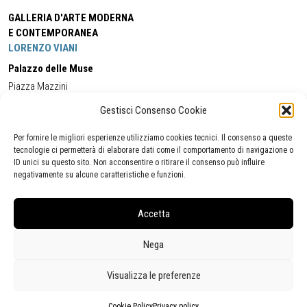
GALLERIA D'ARTE MODERNA
E CONTEMPORANEA
LORENZO VIANI
Palazzo delle Muse
Piazza Mazzini
55049 - Viareggio
Gestisci Consenso Cookie
Tel:
+39 0584 581118
Cell:
+39 338 5714978
(orario apertura Galleria)
Tel:
+39 0584 944580
(orario 09.00/13.00)
Per fornire le migliori esperienze utilizziamo cookies tecnici. Il consenso a queste
Email:
gamc@comune.viareggio.lu.it
tecnologie ci permetterà di elaborare dati come il comportamento di navigazione o
ID unici su questo sito. Non acconsentire o ritirare il consenso può influire
negativamente su alcune caratteristiche e funzioni.
Dichiarazione di accessibilità
Segnalazione di inaccessibilità
Accetta
Politica della privacy
Statistiche
Nega
Visualizza le preferenze
Cookie Policy
Privacy policy