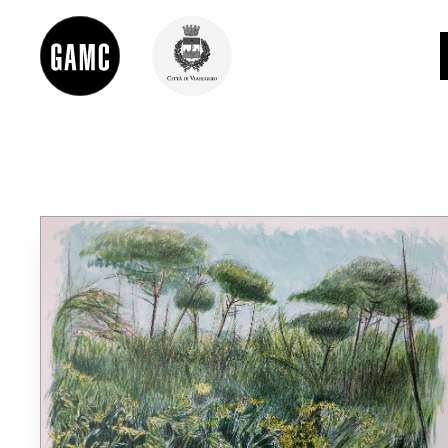
INFO
CONTATTI
DIDATTICA
SHOP
LE COLLEZIONI
GLI AUTORI
LORENZO VIANI
MOSTRE
EVENTI
PALAZZO DELLE MUSE