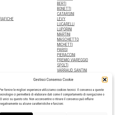
BERTI
BONETTI
CATARSINI
GRAFICHE
LEVY
LUCARELLI
LUPORINI
MARTINI
MASCHIETTO
MICHETTI
PARISI
PIERACCINI
PREMIO VIAREGGIO
SPOLTI
VARRAUD SANTINI
PROVENIENZE VARIE
Gestisci Consenso Cookie
Per fornire le migliori esperienze utilizziamo cookies tecnici. Il consenso a queste
tecnologie ci permetterà di elaborare dati come il comportamento di navigazione o
ID unici su questo sito. Non acconsentire o ritirare il consenso può influire
negativamente su alcune caratteristiche e funzioni.