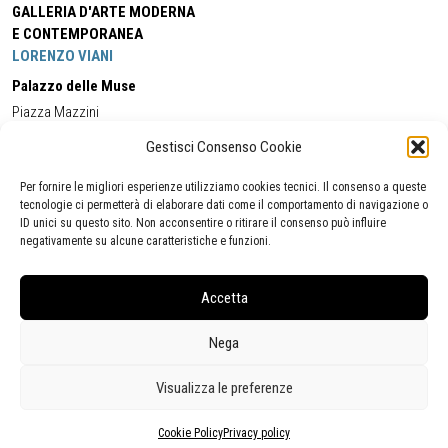
GALLERIA D'ARTE MODERNA
E CONTEMPORANEA
LORENZO VIANI
Palazzo delle Muse
Piazza Mazzini
55049 - Viareggio
Gestisci Consenso Cookie
Tel:
+39 0584 581118
Cell:
+39 338 5714978
(orario apertura Galleria)
Tel:
+39 0584 944580
(orario 09.00/13.00)
Per fornire le migliori esperienze utilizziamo cookies tecnici. Il consenso a queste
Email:
gamc@comune.viareggio.lu.it
tecnologie ci permetterà di elaborare dati come il comportamento di navigazione o
ID unici su questo sito. Non acconsentire o ritirare il consenso può influire
negativamente su alcune caratteristiche e funzioni.
Dichiarazione di accessibilità
Segnalazione di inaccessibilità
Accetta
Politica della privacy
Statistiche
Nega
Visualizza le preferenze
Cookie Policy
Privacy policy