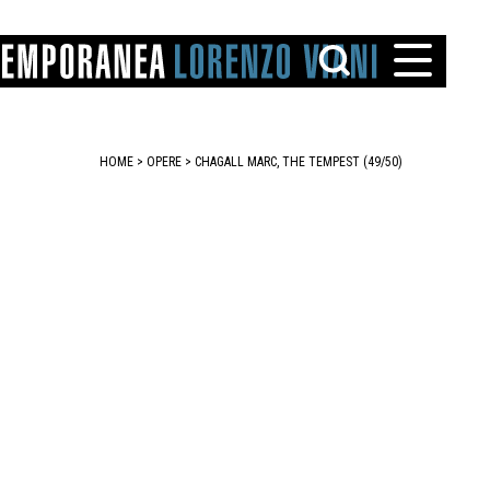
HOME
>
OPERE
> CHAGALL MARC, THE TEMPEST (49/50)
TTO
IAREGGIO
SANTINI