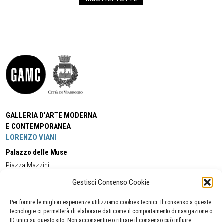
GALLERIA D'ARTE MODERNA
E CONTEMPORANEA
LORENZO VIANI
Palazzo delle Muse
Piazza Mazzini
55049 - Viareggio
Gestisci Consenso Cookie
Tel:
+39 0584 581118
Cell:
+39 338 5714978
(orario apertura Galleria)
Tel:
+39 0584 944580
(orario 09.00/13.00)
Per fornire le migliori esperienze utilizziamo cookies tecnici. Il consenso a queste
Email:
gamc@comune.viareggio.lu.it
tecnologie ci permetterà di elaborare dati come il comportamento di navigazione o
ID unici su questo sito. Non acconsentire o ritirare il consenso può influire