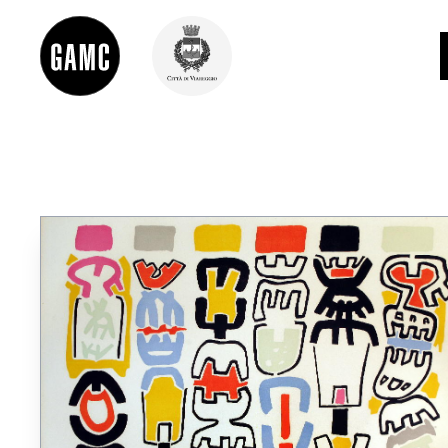
INFO
CONTATTI
DIDATTICA
SHOP
LE COLLEZIONI
GLI AUTORI
LORENZO VIANI
MOSTRE
EVENTI
PALAZZO DELLE MUSE