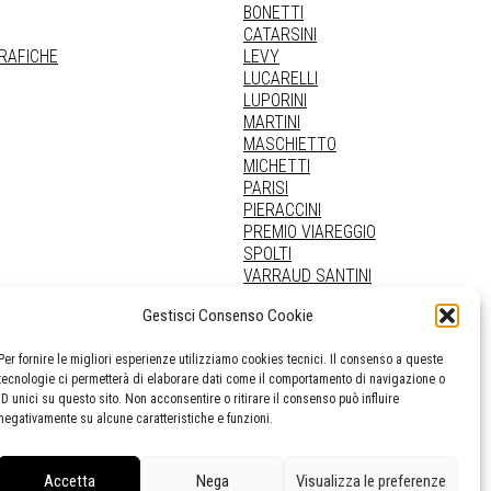
BONETTI
CATARSINI
GRAFICHE
LEVY
LUCARELLI
LUPORINI
MARTINI
MASCHIETTO
MICHETTI
PARISI
PIERACCINI
PREMIO VIAREGGIO
SPOLTI
VARRAUD SANTINI
PROVENIENZE VARIE
Gestisci Consenso Cookie
Per fornire le migliori esperienze utilizziamo cookies tecnici. Il consenso a queste
tecnologie ci permetterà di elaborare dati come il comportamento di navigazione o
ID unici su questo sito. Non acconsentire o ritirare il consenso può influire
negativamente su alcune caratteristiche e funzioni.
Accetta
Nega
Visualizza le preferenze