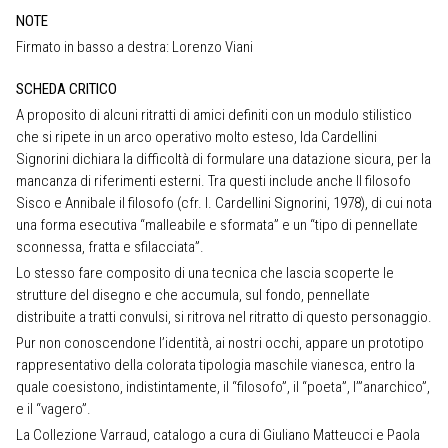
NOTE
Firmato in basso a destra: Lorenzo Viani
SCHEDA CRITICO
A proposito di alcuni ritratti di amici definiti con un modulo stilistico
che si ripete in un arco operativo molto esteso, Ida Cardellini
Signorini dichiara la difficoltà di formulare una datazione sicura, per la
mancanza di riferimenti esterni. Tra questi include anche Il filosofo
Sisco e Annibale il filosofo (cfr. I. Cardellini Signorini, 1978), di cui nota
una forma esecutiva “malleabile e sformata” e un “tipo di pennellate
sconnessa, fratta e sfilacciata”.
Lo stesso fare composito di una tecnica che lascia scoperte le
strutture del disegno e che accumula, sul fondo, pennellate
distribuite a tratti convulsi, si ritrova nel ritratto di questo personaggio.
Pur non conoscendone l’identità, ai nostri occhi, appare un prototipo
rappresentativo della colorata tipologia maschile vianesca, entro la
quale coesistono, indistintamente, il “filosofo”, il “poeta”, l’”anarchico”,
e il “vagero”.
La Collezione Varraud, catalogo a cura di Giuliano Matteucci e Paola