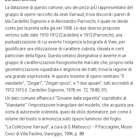
La datazione di questo cartone, uno dei pezzi piÙ rappresentativi del
gruppo di opere raccolto da Jean Varraud, trova discordi i pareri di
Ida Cardellini Signorini e di Alessandro Parronchi, il quale ne diede
conto per la prima volta già nel 1958. Le due diverse proposte
vertono sulle date 1910-1912 (Cardellini) e 1913 (Parronchi), una
puntualizzazione di cui avverte l’esigenza la biografa di Viani, per
giustificare una stilizzazione di carattere cubista, rilevata in certi
particolari della figura. Questa sintassi disegnativa si avverte in un
gruppo di caratterizzazioni fisiognomiche marcate che, proprio nella
geometrizzazione squadrata e angolosa dei tratti, trova la ragione di
una grande espressività. In questo insieme di opere rientrano “Il
viandante”, “Zingari”, “Zingari sposi”, e “I due apuani”, tutti ascrivibili al
1912-1915 (I. Cardellini Signorini, 1978, nn. 72, 79-80, 91).
Un dato comune affianca il “Giovane dalla sigaretta” soprattutto al
“Viandante”: l’impostazione triangolare del modello, che acquista una
sorta di autorevole solennità, quasi da idolo dominatore, per come il
volume del busto si armonizza sullo spazio luminoso del foglio.
“La Collezione Varraud”, a cura di G.Matteucci – P.Paccagnini, Musei
Civici di Villa Paolina, Viareggio, 1994, p. 88