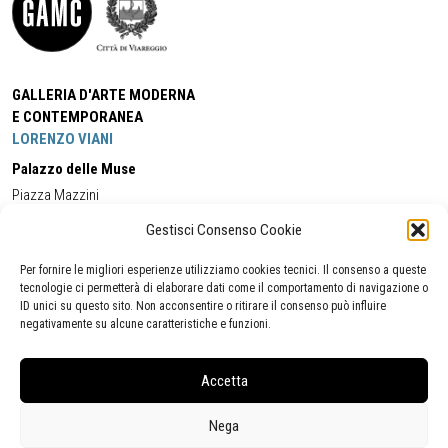
GALLERIA D'ARTE MODERNA
E CONTEMPORANEA
LORENZO VIANI
Palazzo delle Muse
Piazza Mazzini
55049 - Viareggio
Gestisci Consenso Cookie
Tel:
+39 0584 581118
Cell:
+39 338 5714978
(orario apertura Galleria)
Tel:
+39 0584 944580
(orario 09.00/13.00)
Per fornire le migliori esperienze utilizziamo cookies tecnici. Il consenso a queste
Email:
gamc@comune.viareggio.lu.it
tecnologie ci permetterà di elaborare dati come il comportamento di navigazione o
ID unici su questo sito. Non acconsentire o ritirare il consenso può influire
negativamente su alcune caratteristiche e funzioni.
Dichiarazione di accessibilità
Segnalazione di inaccessibilità
Accetta
Politica della privacy
Statistiche
Nega