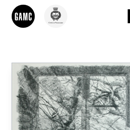
INFO
CONTATTI
DIDATTICA
SHOP
LE COLLEZIONI
GLI AUTORI
LORENZO VIANI
MOSTRE
EVENTI
PALAZZO DELLE MUSE