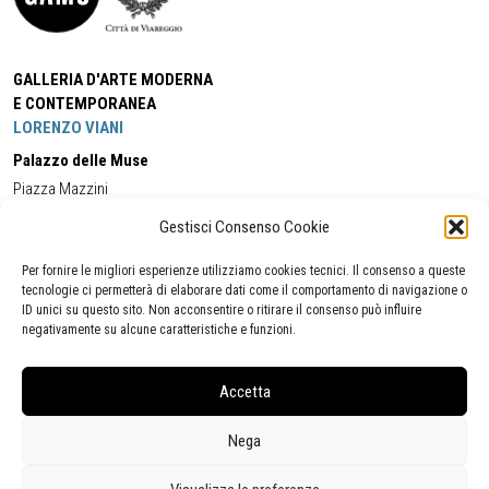
GALLERIA D'ARTE MODERNA
E CONTEMPORANEA
LORENZO VIANI
Palazzo delle Muse
Piazza Mazzini
55049 - Viareggio
Gestisci Consenso Cookie
Tel:
+39 0584 581118
Cell:
+39 338 5714978
(orario apertura Galleria)
Tel:
+39 0584 944580
(orario 09.00/13.00)
Per fornire le migliori esperienze utilizziamo cookies tecnici. Il consenso a queste
Email:
gamc@comune.viareggio.lu.it
tecnologie ci permetterà di elaborare dati come il comportamento di navigazione o
ID unici su questo sito. Non acconsentire o ritirare il consenso può influire
negativamente su alcune caratteristiche e funzioni.
Dichiarazione di accessibilità
Segnalazione di inaccessibilità
Accetta
Politica della privacy
Statistiche
Nega