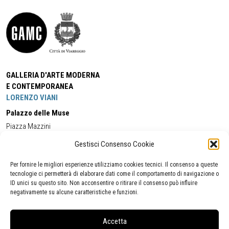
GALLERIA D'ARTE MODERNA
E CONTEMPORANEA
LORENZO VIANI
Palazzo delle Muse
Piazza Mazzini
55049 - Viareggio
Gestisci Consenso Cookie
Tel:
+39 0584 581118
Cell:
+39 338 5714978
(orario apertura Galleria)
Tel:
+39 0584 944580
(orario 09.00/13.00)
Per fornire le migliori esperienze utilizziamo cookies tecnici. Il consenso a queste
Email:
gamc@comune.viareggio.lu.it
tecnologie ci permetterà di elaborare dati come il comportamento di navigazione o
ID unici su questo sito. Non acconsentire o ritirare il consenso può influire
negativamente su alcune caratteristiche e funzioni.
Dichiarazione di accessibilità
Segnalazione di inaccessibilità
Accetta
Politica della privacy