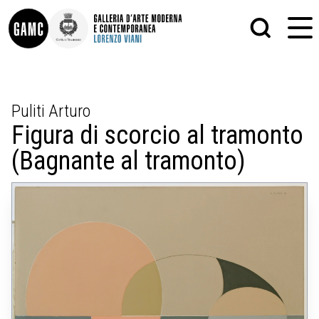
INFO
GRAFICA
Puliti Arturo
CONTATTI
PITTURA
Figura di scorcio al tramonto
DIDATTICA
SCULTURA
SHOP
STAMPA
(Bagnante al tramonto)
ALTRO
LE COLLEZIONI
MATRICI XILOGRAFICHE
GLI AUTORI
FOTOGRAFIA
LORENZO VIANI
MOSTRE
EVENTI
PALAZZO DELLE MUSE