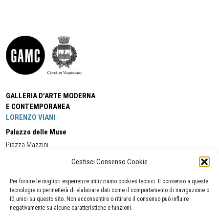
GALLERIA D'ARTE MODERNA
E CONTEMPORANEA
LORENZO VIANI
Palazzo delle Muse
Piazza Mazzini
55049 - Viareggio
Gestisci Consenso Cookie
Tel:
+39 0584 581118
Cell:
+39 338 5714978
(orario apertura Galleria)
Tel:
+39 0584 944580
(orario 09.00/13.00)
Per fornire le migliori esperienze utilizziamo cookies tecnici. Il consenso a queste
Email:
gamc@comune.viareggio.lu.it
tecnologie ci permetterà di elaborare dati come il comportamento di navigazione o
ID unici su questo sito. Non acconsentire o ritirare il consenso può influire
negativamente su alcune caratteristiche e funzioni.
Dichiarazione di accessibilità