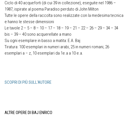
Ciclo di 40 acqueforti (di cui 39 in collezione), eseguite nel 1986 –
1987, ispirate al poema Paradiso perduto di John Milton
Tutte le opere della raccolta sono realizzate con la medesima tecnica
e hanno le stesse dimensioni
Le tavole 2 – 5 – 8 – 10 – 17 – 18 – 19 – 21 – 22 – 26 – 29 – 34 – 34
bis – 39 – 40 sono acquerellate a mano
Su ogni esemplare in basso a matita: E.A. Baj
Tiratura: 100 esemplari in numeri arabi, 25 in numeri romani, 26
esemplari a – z, 10 esemplari da 1e.a a 10 e.a.
SCOPRI DI PIÙ SULL'AUTORE
ALTRE OPERE DI BAJ ENRICO