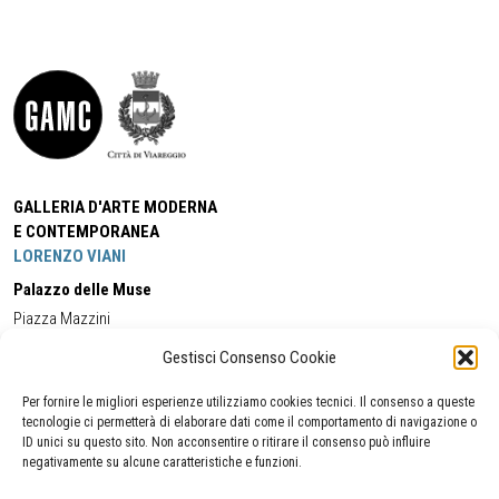
GALLERIA D'ARTE MODERNA
E CONTEMPORANEA
LORENZO VIANI
Palazzo delle Muse
Piazza Mazzini
55049 - Viareggio
Gestisci Consenso Cookie
Tel:
+39 0584 581118
Cell:
+39 338 5714978
(orario apertura Galleria)
Tel:
+39 0584 944580
(orario 09.00/13.00)
Per fornire le migliori esperienze utilizziamo cookies tecnici. Il consenso a queste
Email:
gamc@comune.viareggio.lu.it
tecnologie ci permetterà di elaborare dati come il comportamento di navigazione o
ID unici su questo sito. Non acconsentire o ritirare il consenso può influire
negativamente su alcune caratteristiche e funzioni.
Dichiarazione di accessibilità