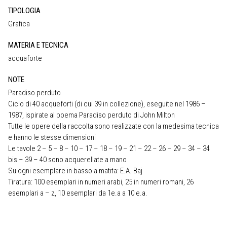
TIPOLOGIA
Grafica
MATERIA E TECNICA
acquaforte
NOTE
Paradiso perduto
Ciclo di 40 acqueforti (di cui 39 in collezione), eseguite nel 1986 –
1987, ispirate al poema Paradiso perduto di John Milton
Tutte le opere della raccolta sono realizzate con la medesima tecnica
e hanno le stesse dimensioni
Le tavole 2 – 5 – 8 – 10 – 17 – 18 – 19 – 21 – 22 – 26 – 29 – 34 – 34
bis – 39 – 40 sono acquerellate a mano
Su ogni esemplare in basso a matita: E.A. Baj
Tiratura: 100 esemplari in numeri arabi, 25 in numeri romani, 26
esemplari a – z, 10 esemplari da 1e.a a 10 e.a.