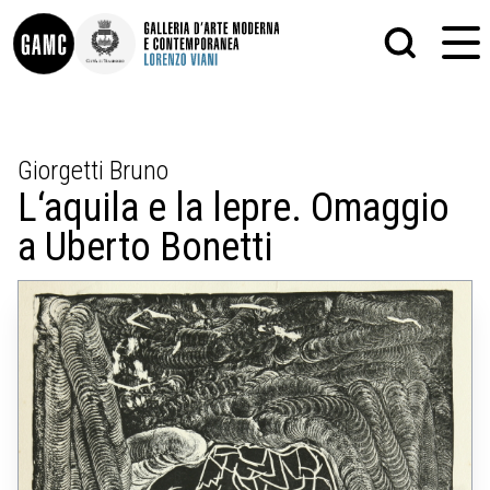
INFO
GRAFICA
Giorgetti Bruno
CONTATTI
PITTURA
L‘aquila e la lepre. Omaggio
DIDATTICA
SCULTURA
SHOP
STAMPA
a Uberto Bonetti
ALTRO
LE COLLEZIONI
MATRICI XILOGRAFICHE
GLI AUTORI
FOTOGRAFIA
LORENZO VIANI
MOSTRE
EVENTI
PALAZZO DELLE MUSE