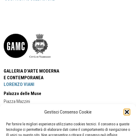
GALLERIA D'ARTE MODERNA
E CONTEMPORANEA
LORENZO VIANI
Palazzo delle Muse
Piazza Mazzini
55049 - Viareggio
Gestisci Consenso Cookie
Tel:
+39 0584 581118
Cell:
+39 338 5714978
(orario apertura Galleria)
Tel:
+39 0584 944580
(orario 09.00/13.00)
Per fornire le migliori esperienze utilizziamo cookies tecnici. Il consenso a queste
Email:
gamc@comune.viareggio.lu.it
tecnologie ci permetterà di elaborare dati come il comportamento di navigazione o
ID unici su questo sito. Non acconsentire o ritirare il consenso può influire